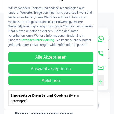
Wir verwenden Cookies und andere Technologien auf
unserer Website. Einige von ihnen sind essenziell, während
andere uns helfen, diese Website und Ihre Erfahrung zu
verbessern. Einige sind technisch notwendig. Unsere
FAQ
Webanalyse erfolgt anonym und ohne Cookies. Für unseren
Chat nutzen wir einen externen Dienst, der Daten
Häufig gestellte Fragen
verarbeiten kann. Weitere Informationen finden Sie in
unserer
Datenschutzerklärung
. Sie können Ihre Auswahl
jederzeit unter Einstellungen widerrufen oder anpassen.
Finden Sie Antworten auf allgemeine Fragen zur
Programmierung und Gestaltung Ihrer Website,
Alle Akzeptieren
umfassend erklärt von unseren Experten.
Auswahl akzeptieren
Ablehnen
Eingesetzte Dienste und Cookies
(Mehr
anzeigen)
Was beinhaltet die
Programmierung einer