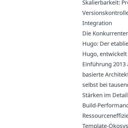
Skalierbarkeit
: P
Versionskontroll
Integration
Die Konkurrenten
Hugo: Der etabli
Hugo, entwickelt
Einführung 2013 a
basierte Archite
selbst bei tausen
Stärken im Detail
Build-Performan
Ressourceneffizi
Template-Ökosy