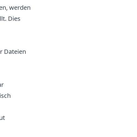
ren, werden
lt. Dies
er Dateien
h
ar
isch
ut