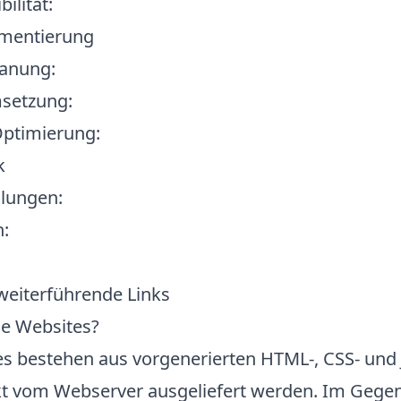
ilität:
ementierung
lanung:
msetzung:
Optimierung:
k
lungen:
:
eiterführende Links
he Websites?
es bestehen aus vorgenerierten HTML-, CSS- und 
ekt vom Webserver ausgeliefert werden. Im Gegen