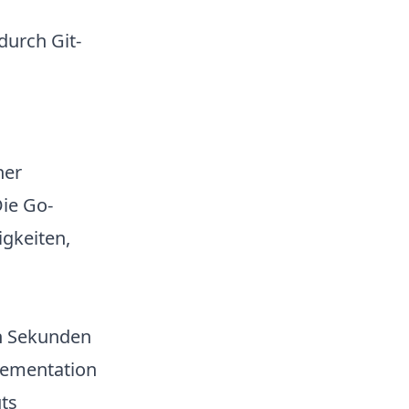
durch Git-
ner
Die Go-
gkeiten,
en Sekunden
lementation
ts