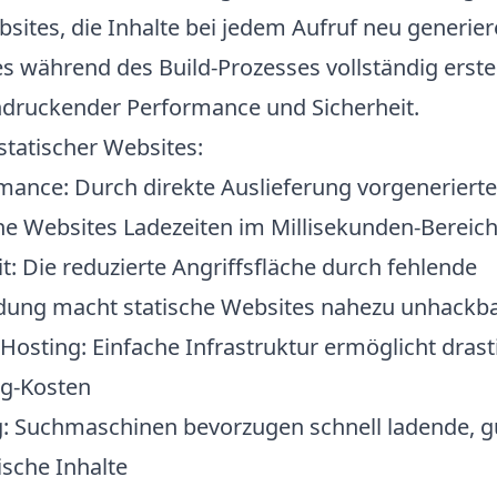
ites, die Inhalte bei jedem Aufruf neu generie
s während des Build-Prozesses vollständig erstel
eindruckender Performance und Sicherheit.
 statischer Websites:
rmance
: Durch direkte Auslieferung vorgeneriert
che Websites Ladezeiten im Millisekunden-Bereic
it
: Die reduzierte Angriffsfläche durch fehlende
ung macht statische Websites nahezu unhackb
 Hosting
: Einfache Infrastruktur ermöglicht drast
ng-Kosten
g
: Suchmaschinen bevorzugen schnell ladende, g
ische Inhalte