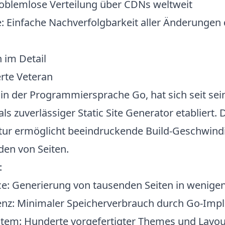
roblemlose Verteilung über CDNs weltweit
e
: Einfache Nachverfolgbarkeit aller Änderungen 
 im Detail
erte Veteran
 in der Programmiersprache Go, hat sich seit sei
ls zuverlässiger Static Site Generator etabliert. 
ktur ermöglicht beeindruckende Build-Geschwindi
den von Seiten.
:
ce
: Generierung von tausenden Seiten in wenig
enz
: Minimaler Speicherverbrauch durch Go-Imp
stem
: Hunderte vorgefertigter Themes und Layou