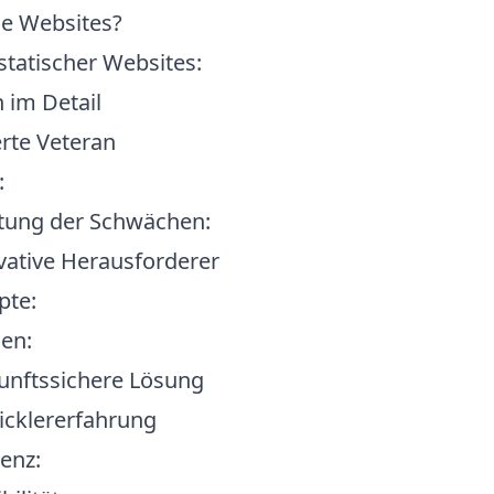
he Websites?
 statischer Websites:
 im Detail
erte Veteran
:
htung der Schwächen:
ovative Herausforderer
pte:
en:
kunftssichere Lösung
icklererfahrung
enz: