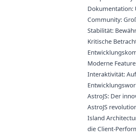
Dokumentation
:
Community
: Gro
Stabilität
: Bewäh
Kritische Betrac
Entwicklungskom
Moderne Feature
Interaktivität
: Au
Entwicklungswor
AstroJS: Der inn
AstroJS revolutio
Island Architectu
die Client-Perfor