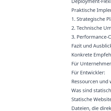
Deployment-Flexib
Praktische Impl
1. Strategische P
2. Technische U
3. Performance-
Fazit und Ausblic
Konkrete Empfeh
Für Unternehmen
Für Entwickler:
Ressourcen und w
Was sind statisc
Statische Websit
Dateien, die dir