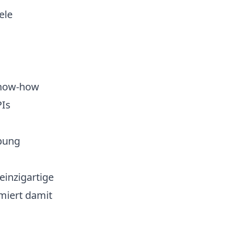
ele
Know-how
PIs
bung
einzigartige
imiert damit