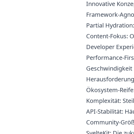
Innovative Konze
Framework-Agno
Partial Hydration
Content-Fokus
: 
Developer Exper
Performance-Firs
Geschwindigkeit
Herausforderung
Ökosystem-Reife
Komplexität
: Ste
API-Stabilität
: Hä
Community-Grö
SvelteKit: Die zu