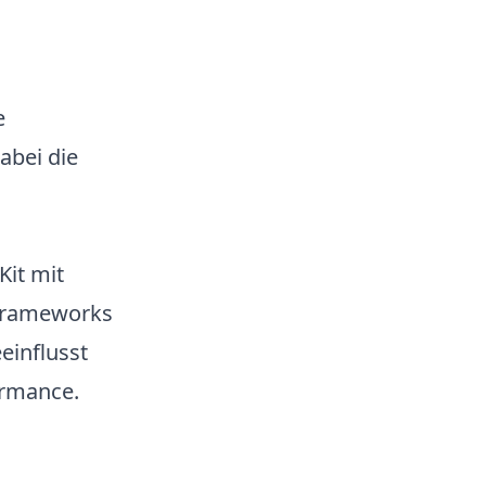
e
abei die
Kit mit
 Frameworks
einflusst
ormance.