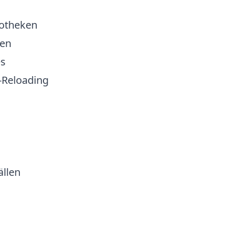
iotheken
ten
es
-Reloading
ällen